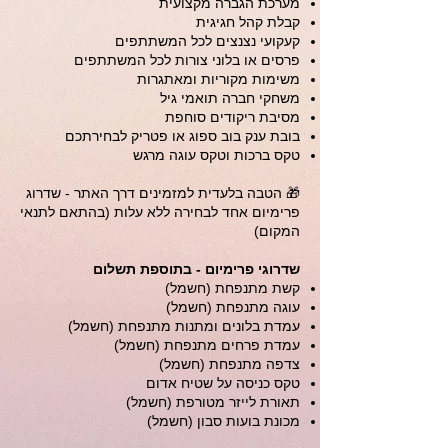
מערכת הגברה מקצועית
קבלת קהל חגיגית
קעקועי נצנצים לכל המשתתפים
פרסים או בלוני צורות לכל המשתתפים
משימות מקוריות ומאתגרות
משחקי חברה תואמי גיל
מסיבת ריקודים סוחפת
בובת ענק בוב ספוג או פטריק לבחירתכם
טקס ברכות וטקס עוגה מרגש
🎁 הטבה בלעדית למזמינים דרך האתר - שדרוג
פרימיום אחד לבחירה ללא עלות (בהתאם לתנאי
המקום)
שדרוגי פרימיום - בתוספת תשלום
קשת מתנפחת (חשמל)
עוגה מתנפחת (חשמל)
עמדת בלונים ומתנות מתנפחת (חשמל)
עמדת פרחים מתנפחת (חשמל)
צדפה מתנפחת (חשמל)
טקס כניסה על שטיח אדום
תאורת לייזר מטורפת (חשמל)
מכונת בועות סבון (חשמל)