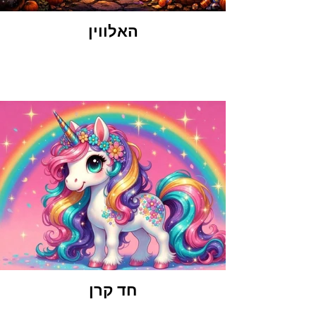
האלווין
חד קרן