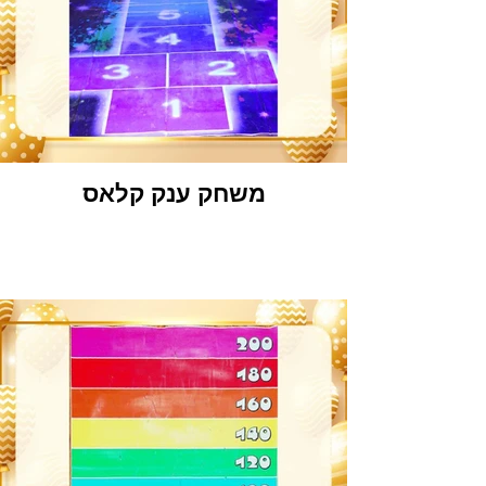
משחק ענק קלאס