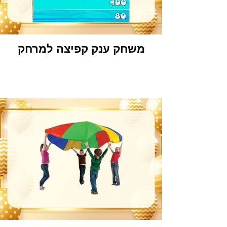
משחק ענק קפיצה למרחק