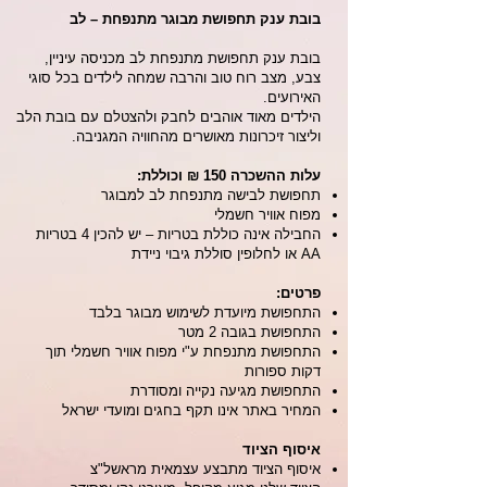
בובת ענק תחפושת מבוגר מתנפחת – לב
בובת ענק תחפושת מתנפחת לב מכניסה עיניין,
צבע, מצב רוח טוב והרבה שמחה לילדים בכל סוגי
האירועים.
הילדים מאוד אוהבים לחבק ולהצטלם עם בובת הלב
וליצור זיכרונות מאושרים מהחוויה המגניבה.
עלות ההשכרה 150 ₪ וכוללת:
תחפושת לבישה מתנפחת לב למבוגר
מפוח אוויר חשמלי
החבילה אינה כוללת בטריות – יש להכין 4 בטריות
AA או לחלופין סוללת גיבוי ניידת
פרטים:
התחפושת מיועדת לשימוש מבוגר בלבד
התחפושת בגובה 2 מטר
התחפושת מתנפחת ע"י מפוח אוויר חשמלי תוך
דקות ספורות
התחפושת מגיעה נקייה ומסודרת
המחיר באתר אינו תקף בחגים ומועדי ישראל
איסוף הציוד
איסוף הציוד מתבצע עצמאית מראשל"צ