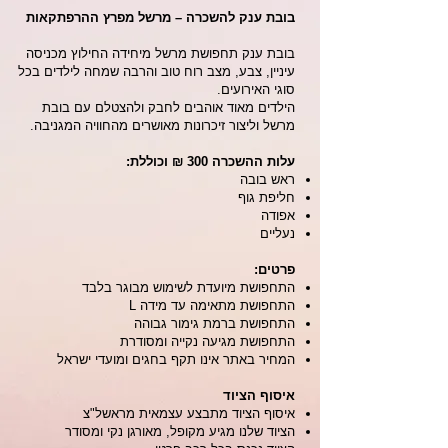
בובת ענק להשכרה – מרשל מפרץ ההרפתקאות
בובת ענק תחפושת מרשל מיחידה החילוץ מכניסה
עיניין, צבע, מצב רוח טוב והרבה שמחה לילדים בכל
סוגי האירועים.
הילדים מאוד אוהבים לחבק ולהצטלם עם בובת
מרשל וליצור זיכרונות מאושרים מהחוויה המגניבה.
עלות ההשכרה 300 ₪ וכוללת:
ראש בובה
חליפת גוף
אפודה
נעליים
פרטים:
התחפושת מיועדת לשימוש מבוגר בלבד
התחפושת מתאימה עד מידה L
התחפושת ברמת גימור גבוהה
התחפושת מגיעה נקייה ומסודרת
המחיר באתר אינו תקף בחגים ומועדי ישראל
איסוף הציוד
איסוף הציוד מתבצע עצמאית מראשל"צ
הציוד שלנו מגיע מקופל, מאורגן נקי ומסודר