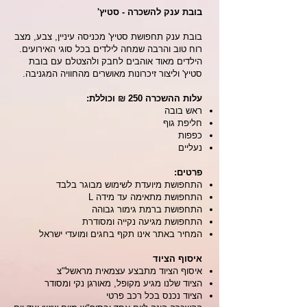
בובת ענק להשכרה - סטיץ'
בובת ענק תחפושת סטיץ' מכניסה עיניין, צבע, מצב
רוח טוב והרבה שמחה לילדים בכל סוגי האירועים.
הילדים מאוד אוהבים לחבק ולהצטלם עם בובת
סטיץ' וליצור זיכרונות מאושרים מהחוויה המגניבה.
עלות ההשכרה 250 ₪ וכוללת:
ראש בובה
חליפת גוף
כפפות
נעליים
פרטים:
התחפושת מיועדת לשימוש מבוגר בלבד
התחפושת מתאימה עד מידה L
התחפושת ברמת גימור גבוהה
התחפושת מגיעה נקייה ומסודרת
המחיר באתר אינו תקף בחגים ומועדי ישראל
איסוף הציוד
איסוף הציוד מתבצע עצמאית מראשל"צ
הציוד שלנו מגיע מקופל, מאורגן נקי ומסודר
הציוד נכנס בכל רכב פרטי