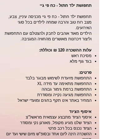
תחפושת ילד חתול - כח פי גיי
תחפושת ילד חתול - כח פי גיי מכניסה עיניין, צבע,
מצב רוח טוב והרבה שמחה לילדים בכל סוגי
האירועים.
הילדים מאוד אוהבים לחבק ולהצטלם עם התחפושת
וליצור זיכרונות מאושרים מהחוויה המגניבה.
עלות ההשכרה 120 ₪ וכוללת:
מסיכת ראש
בגד גוף מלא
פרטים:
התחפושת מיועדת לשימוש מבוגר בלבד
התחפושת מתאימה עד מידה XL
התחפושת ברמת גימור גבוהה
התחפושת מגיעה נקייה ומסודרת
המחיר באתר אינו תקף בחגים ומועדי ישראל
איסוף הציוד
איסוף הציוד מתבצע עצמאית מראשל"צ
הציוד שלנו מגיע מקופל, מאורגן נקי ומסודר
הציוד נכנס בכל רכב פרטי
ההשכרה הינה ליום אחד ובסופ"ש מיום שישי ועד יום