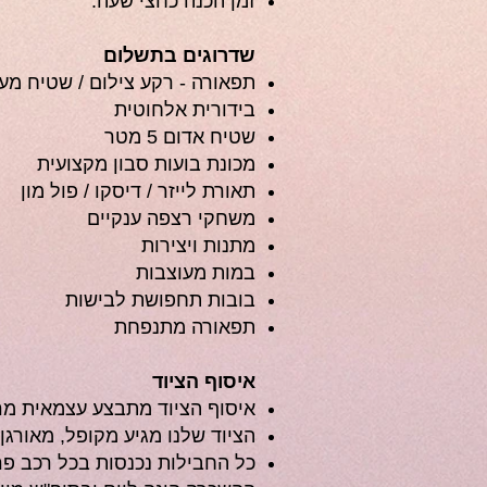
זמן הכנה כחצי שעה.
שדרוגים בתשלום
תפאורה - רקע צילום / שטיח מע
בידורית אלחוטית
שטיח אדום 5 מטר
מכונת בועות סבון מקצועית
תאורת לייזר / דיסקו / פול מון
משחקי רצפה ענקיים
מתנות ויצירות
במות מעוצבות
בובות תחפושת לבישות
תפאורה מתנפחת
איסוף הציוד
איסוף הציוד מתבצע עצמאית מר
הציוד שלנו מגיע מקופל, מאורגן 
כל החבילות נכנסות בכל רכב פרט