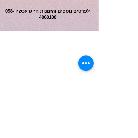
לפרטים נוספים והזמנות חייגו עכשיו
058-
4060100
פרגנו לנו בלייק
058-4060100
ראשון לציון
info@dreambirthday.co.il