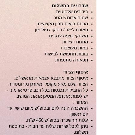
שדרוגים בתשלום
בידורית אלחוטית
שטיח אדום 5 מטר
מכונת בועות סבון מקצועית
תאורת לייזר / דיסקו / פול מון
משחקי רצפה ענקיים
מתנות ויצירות
במות מעוצבות
בובות תחפושת לבישות
תפאורה מתנפחת
איסוף הציוד
איסוף הציוד מתבצע עצמאית מראשל"צ.
הציוד שלנו מגיע מקופל, מאורגן נקי ומסודר.
כל החבילות נכנסות בכל רכב פרטי או מיני -
יש לפנות את תא המטען או את המושב
האחורי.
ההשכרה הינה ליום ובסופ"ש מיום שישי ועד
יום ראשון.
עלות ההשכרה בסופ"ש 450 ש"ח.
ניתן לקבל שירות שליח עד הבית - בתוספת
תשלום.