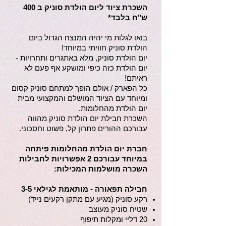
השכרת ציוד ליום הולדת סוניק ב 400
ש"ח בלבד*
בואו לגלות מי יהיה המנצח הגדול ביום
הולדת סוניק חוויתי במיוחד!
יום הולדת סוניק, מלא באתגרים ותחרויות -
יום הולדת כזה כיפי ומושקע אף פעם לא
ראיתם!
כל הפארק / אולם הופך למתחם סוניק קסום
ומיוחד עם הציוד המושלם והמקצועי מבית
יום הולדת מהחלומות.
השכרת חבילת יום הולדת סוניק מהווה
עבורכם ההורים פתרון קל, פשוט וחסכוני.
חברת יום הולדת מהחלומות פיתחה
במיוחד עבורכם 2 אפשרויות לחבילות
השכרה מושלמות המכילות:
חבילה תפאורה - מותאמת לגילאי 3-5
רקע סוניק (מגיע עם מתקן רקעים נייד)
שטיח סוניק מעוצב
20 דליי ומקלות תיפוף