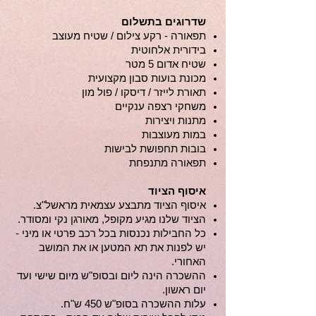
שדרוגים בתשלום
תפאורה - רקע צילום / שטיח מעוצב
בידורית אלחוטית
שטיח אדום 5 מטר
מכונת בועות סבון מקצועית
תאורת לייזר / דיסקו / פול מון
משחקי רצפה ענקיים
מתנות ויצירות
במות מעוצבות
בובות תחפושת לבישות
תפאורה מתנפחת
איסוף הציוד
איסוף הציוד מתבצע עצמאית מראשל"צ.
הציוד שלנו מגיע מקופל, מאורגן נקי ומסודר.
כל החבילות נכנסות בכל רכב פרטי או מיני -
יש לפנות את תא המטען או את המושב
האחורי.
ההשכרה הינה ליום ובסופ"ש מיום שישי ועד
יום ראשון.
עלות ההשכרה בסופ"ש 450 ש"ח.