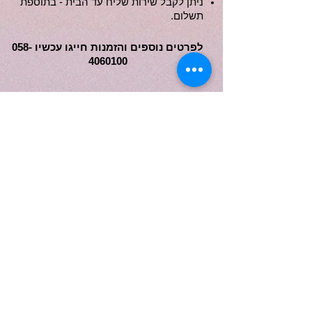
ניתן לקבל שירות שליח עד הבית - בתוספת
תשלום.
לפרטים נוספים והזמנות חייגו עכשיו
058-
4060100
פרגנו לנו בלייק
058-4060100
ראשון לציון
info@dreambirthday.co.il