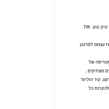
יום הולדת טיק טוק TIK TOK היא יום הולדת שנולדה בעקבות האפליקציה המצליחה טיק טוק TIK 
ת עצמם לסרטון 
וויה מטריפה של 
ם מצחיקים , 
, קיר הוליווד 
 מסך 1-0-0 אינצ'  ע-נ-ק-י  להקרנת כל 